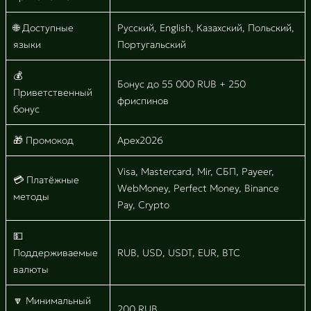
🌐 Доступные
Русский, English, Казахский, Польский,
языки
Португальский
💰
Бонус до 55 000 RUB + 250
Приветственный
фриспинов
бонус
🎁 Промокод
Apex2026
Visa, Mastercard, Mir, СБП, Payeer,
💳 Платёжные
WebMoney, Perfect Money, Binance
методы
Pay, Crypto
💵
Поддерживаемые
RUB, USD, USDT, EUR, BTC
валюты
🔽 Минимальный
200 RUB