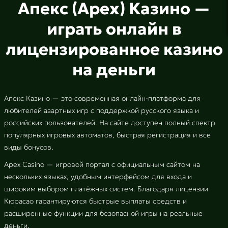
Апекс (Apex) Казино —
играть онлайн в
лицензированное казино
на деньги
Апекс Казино — это современная онлайн-платформа для
любителей азартных игр с поддержкой русского языка и
российских пользователей. На сайте доступен полный спектр
популярных игровых автоматов, быстрая регистрация и все
виды бонусов.
Apex Casino — игровой портал с официальным сайтом на
нескольких языках, удобным интерфейсом для входа и
широким выбором платёжных систем. Благодаря лицензии
Кюрасао гарантируются быстрые выплаты средств и
расширенные функции для безопасной игры на реальные
деньги.