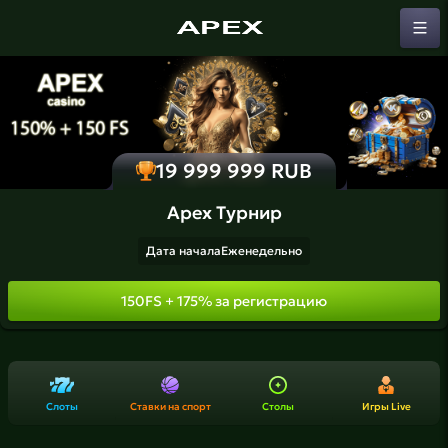
19 999 999 RUB
Apex Турнир
Дата начала
Еженедельно
150FS + 175% за регистрацию
Слоты
Ставки на спорт
Столы
Игры Live