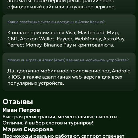
автоматы после первой регистрации через
официальный сайт или актуальное зеркало.
Какие платёжные системы доступны в Апекс Казино?
К оплате принимаются Visa, Mastercard, Мир,
СБП, Apexon Wallet, Payeer, WebMoney, AstroPay,
Perfect Money, Binance Pay и криптовалюта.
Можно ли играть в Апекс (Apex) Казино на мобильном устройстве?
Да, доступно мобильное приложение под Android
и iOS, а также адаптивная web-версия для всех
популярных устройств.
Отзывы
Иван Петров
Быстрая регистрация, моментальные выплаты.
Отличный выбор слотов и турниров!
Мария Сидорова
Промокоды реально работают, саппорт отвечает