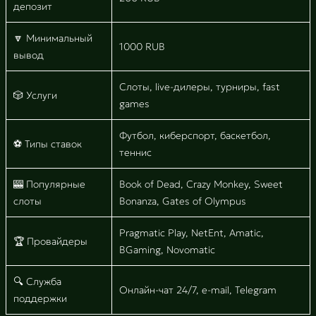
депозит
🔽 Минимальный
1000 RUB
вывод
Слоты, live-дилеры, турниры, fast
🎲 Услуги
games
Футбол, киберспорт, баскетбол,
⚽ Типы ставок
теннис
🎰 Популярные
Book of Dead, Crazy Monkey, Sweet
слоты
Bonanza, Gates of Olympus
Pragmatic Play, NetEnt, Amatic,
🏆 Провайдеры
BGaming, Novomatic
🔍 Служба
Онлайн-чат 24/7, e-mail, Telegram
поддержки